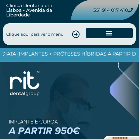
Clínica Dentária em
351 914 017 410
Lisboa - Avenida da
Liberdade
Clique aqui para ver o menu
Os Nossos Tratamentos
 (IMPLANTES + PRÓTESES HÍBRIDAS A PARTIR DE 9000