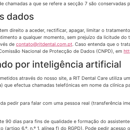
de chamadas a que se refere a secção 7 são conservadas p
dos dados
em direito a aceder, rectificar, apagar, limitar o tratament
timento a qualquer momento, sem prejuízo da licitude do 
avés de
contato@ritdental.com.pt
. Caso entenda que o tra
à Comissão Nacional de Protecção de Dados (CNPD), em
ht
o por inteligência artificial
idos através do nosso site, a RIT Dental Care utiliza um as
oa) que efectua chamadas telefónicas em nome da clínica pa
pedir para falar com uma pessoa real (transferência ime
 90 dias para fins de qualidade e formação do assistente
o (artigo 6.º, n.º 1, alínea f) do RGPD). Pode pedir acesso