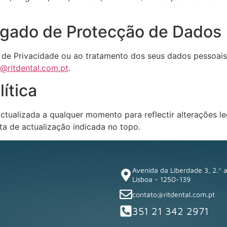
egado de Protecção de Dados
ica de Privacidade ou ao tratamento dos seus dados pessoa
@ritdental.com.pt
.
lítica
actualizada a qualquer momento para reflectir alterações le
ta de actualização indicada no topo.
Avenida da Liberdade 3, 2.º a
Lisboa - 1250-139
contato@ritdental.com.pt
351 21 342 2971