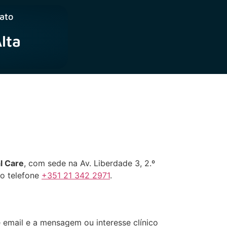
ato
lta
l Care
, com sede na Av. Liberdade 3, 2.º
o telefone
+351 21 342 2971
.
 email e a mensagem ou interesse clínico