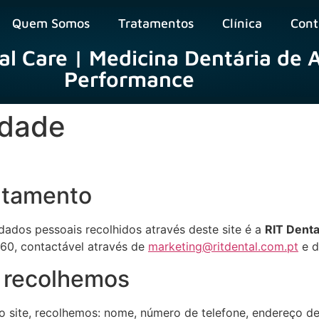
Quem Somos
Tratamentos
Clínica
Cont
al Care | Medicina Dentária de A
Performance
idade
ratamento
dados pessoais recolhidos através deste site é a
RIT Denta
60, contactável através de
marketing@ritdental.com.pt
e d
e recolhemos
 site, recolhemos: nome, número de telefone, endereço de