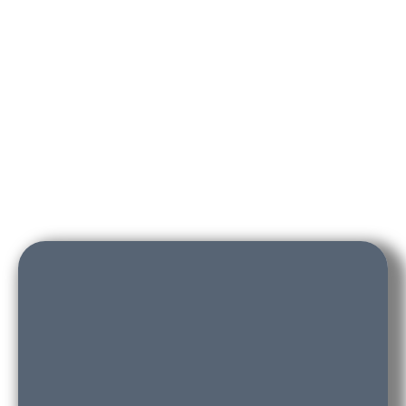
dores de dente! Agende agora mesmo
uma consulta e descubra como o
nosso tratamento de canal com uso de
microscópio pode resolver o seu
problema!