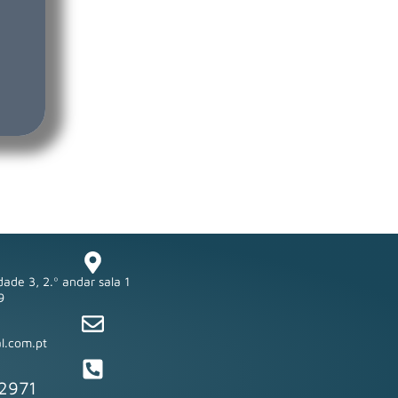
ade 3, 2.º andar sala 1
9
l.com.pt
 2971