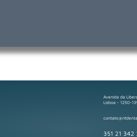
Avenida da Liberd
Lisboa - 1250-13
contato@ritdenta
351 21 342