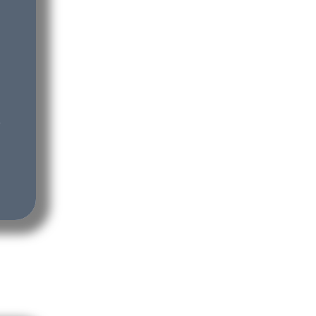
a
a
a
e
a