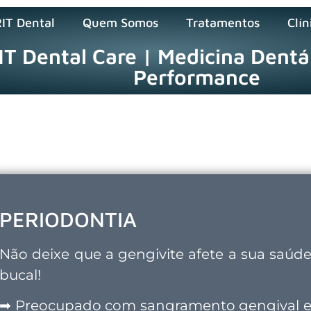
RIT Dental
Quem Somos
Tratamentos
Clín
IT Dental Care | Medicina Dentá
Performance
PERIODONTIA
Não deixe que a gengivite afete a sua saúd
bucal!
➡
Preocupado com sangramento gengival 