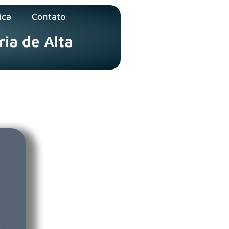
ica
Contato
ria de Alta
e
e